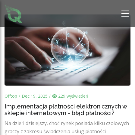
Offtop
Dec 19, 2025
229 wyświetleń
Implementacja płatności elektronicznych w
sklepie internetowym - błąd płatności?
Na dzień dzisiejszy, choć rynek posiada kilku czołowych
graczy z zakresu świadczenia usług płatności