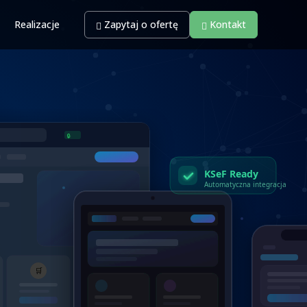
Realizacje
Zapytaj o ofertę
Kontakt
🔒
KSeF Ready
Automatyczna integracja
▶
🛒
⚙️