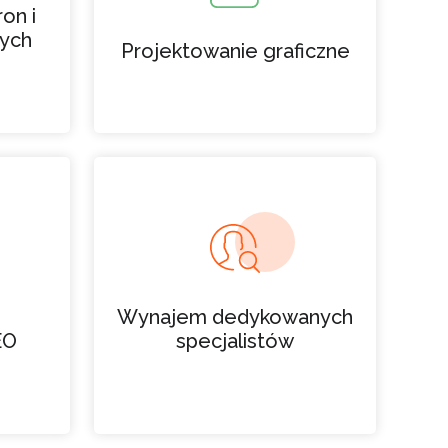
on i
ych
Projektowanie graficzne
Wynajem dedykowanych
EO
specjalistów