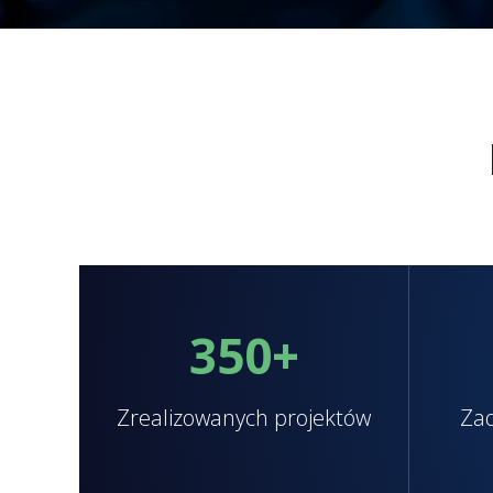
350
+
Zrealizowanych projektów
Zad