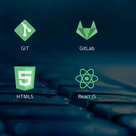
GIT
GitLab
HTML5
React JS