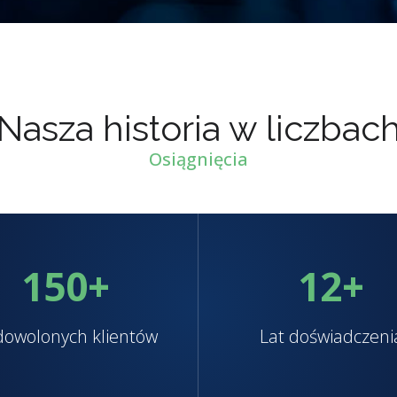
Nasza historia w liczbac
Osiągnięcia
150
+
12
+
owolonych klientów
Lat doświadczeni