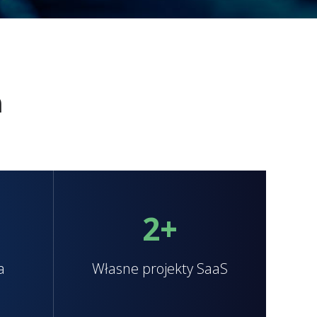
h
2
+
a
Własne projekty SaaS