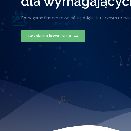
dla wymagających
Pomagamy firmom rozwijać się dzięki skutecznym rozwi
Bezpłatna konsultacja