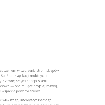
iadczeniem w tworzeniu stron, sklepów
aaS oraz aplikacji mobilnych i
y z zewnętrznymi specjalistami
ksowe — obejmujące projekt, rozwój,
ne wsparcie powdrożeniowe.
ć większego, interdyscyplinarnego