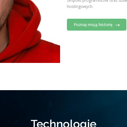
zespołu programistów oraz dział
hostingowych.
Poznaj moją historię
Technologie