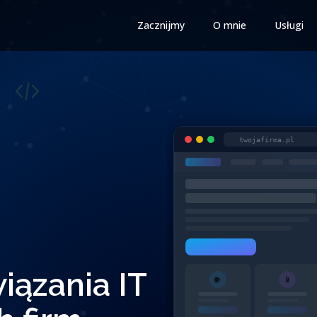
Zacznijmy
O mnie
Usługi
twojafirma.pl
ązania IT
🌐
📱