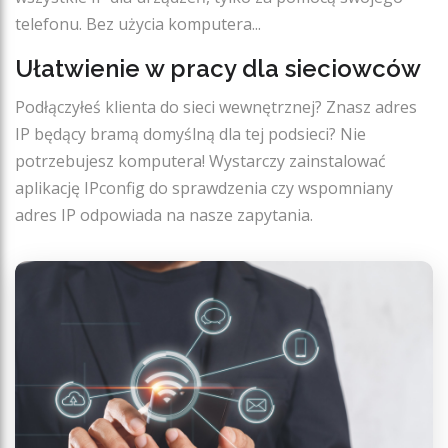
telefonu. Bez użycia komputera...
Ułatwienie w pracy dla sieciowców
Podłączyłeś klienta do sieci wewnętrznej? Znasz adres
IP będący bramą domyślną dla tej podsieci? Nie
potrzebujesz komputera! Wystarczy zainstalować
aplikację IPconfig do sprawdzenia czy wspomniany
adres IP odpowiada na nasze zapytania.