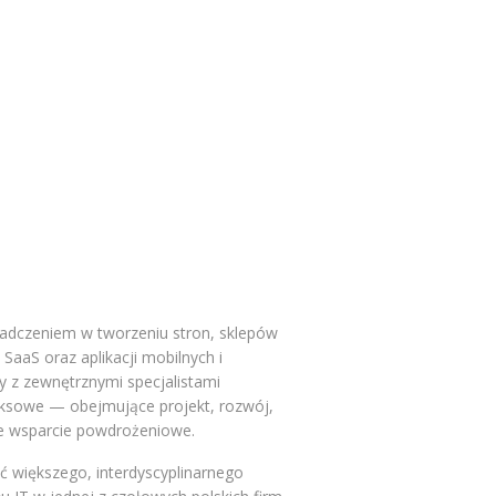
iadczeniem w tworzeniu stron, sklepów
aaS oraz aplikacji mobilnych i
y z zewnętrznymi specjalistami
ksowe — obejmujące projekt, rozwój,
ne wsparcie powdrożeniowe.
ć większego, interdyscyplinarnego