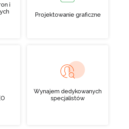
on i
ych
Projektowanie graficzne
Wynajem dedykowanych
EO
specjalistów