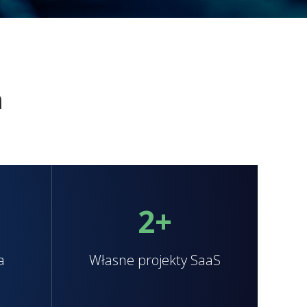
h
2
+
a
Własne projekty SaaS