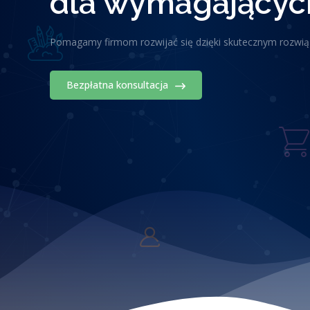
dla wymagających
Pomagamy firmom rozwijać się dzięki skutecznym rozwi
Bezpłatna konsultacja