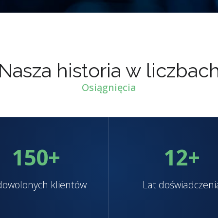
Nasza historia w liczbac
Osiągnięcia
150
+
12
+
owolonych klientów
Lat doświadczeni