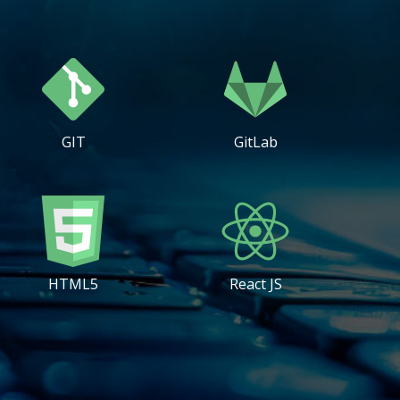
GIT
GitLab
HTML5
React JS