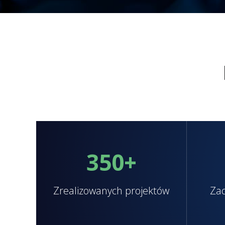
350
+
Zrealizowanych projektów
Zad