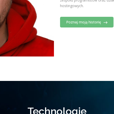
zespołu programistów oraz dział
hostingowych.
Poznaj moją historię
Technologie