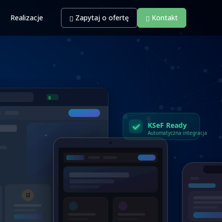
Realizacje
Zapytaj o ofertę
Kontakt
🔒
KSeF Ready
Automatyczna integracja
▶
🛒
⚙️