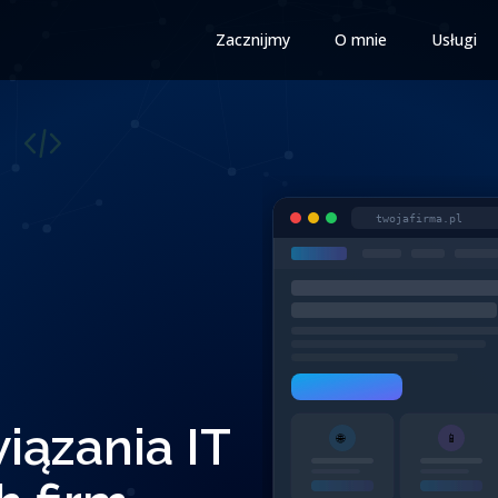
Zacznijmy
O mnie
Usługi
twojafirma.pl
ązania IT
🌐
📱