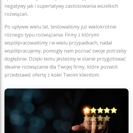
negatywy jak i superlatywy zastosowania wszelkich
rozwiązań.
Po upływie wielu lat, testowaliśmy już wielokrotnie
różnego typu rozwiązania. Firmy z którymi
współpracowaliśmy i w wielu przypadkach, nadal
współpracujemy, pomogły nam poznać swoje potrzeby
dogłębnie. Dzięki temu jesteśmy w stanie przygotować
idealne rozwiązanie dla Twojej firmy, które pozwoli
przedstawić ofertę z kolei Twoim klientom.