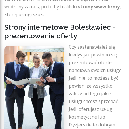
wodzony za nos, po to by trafił do
strony www firmy
,
której usługi szuka.
Strony internetowe Bolesławiec -
prezentowanie oferty
Czy zastanawiałeś się
kiedyś jak powinno się
prezentować ofertę
handlową swoich usług?
Jeśli nie, to możesz być
pewien, że wszystko
zależy od tego jakie
usługi chcesz sprzedać.
Jeśli oferujesz usługi
kosmetyczne lub
fryzjerskie to dobrym