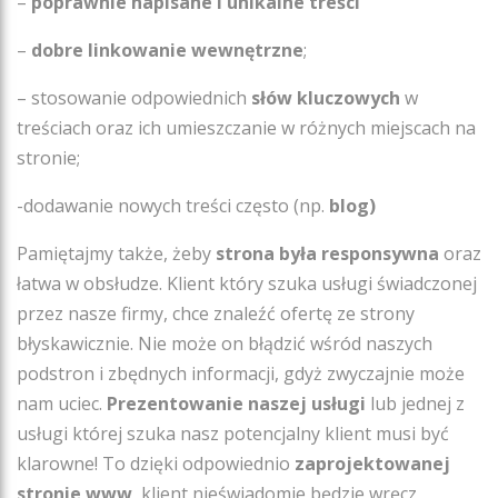
–
poprawnie napisane i unikalne treści
–
dobre linkowanie wewnętrzne
;
– stosowanie odpowiednich
słów kluczowych
w
treściach oraz ich umieszczanie w różnych miejscach na
stronie;
-dodawanie nowych treści często (np.
blog)
Pamiętajmy także, żeby
strona była responsywna
oraz
łatwa w obsłudze. Klient który szuka usługi świadczonej
przez nasze firmy, chce znaleźć ofertę ze strony
błyskawicznie. Nie może on błądzić wśród naszych
podstron i zbędnych informacji, gdyż zwyczajnie może
nam uciec.
Prezentowanie naszej usługi
lub jednej z
usługi której szuka nasz potencjalny klient musi być
klarowne! To dzięki odpowiednio
zaprojektowanej
stronie www
, klient nieświadomie będzie wręcz