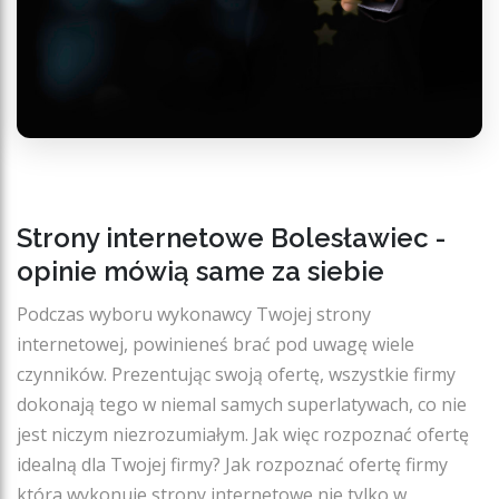
Strony internetowe Bolesławiec -
opinie mówią same za siebie
Podczas wyboru wykonawcy Twojej strony
internetowej, powinieneś brać pod uwagę wiele
czynników. Prezentując swoją ofertę, wszystkie firmy
dokonają tego w niemal samych superlatywach, co nie
jest niczym niezrozumiałym. Jak więc rozpoznać ofertę
idealną dla Twojej firmy? Jak rozpoznać ofertę firmy
która wykonuje strony internetowe nie tylko w