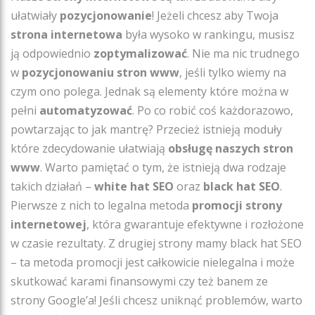
ułatwiały
pozycjonowanie
! Jeżeli chcesz aby Twoja
strona internetowa
była wysoko w rankingu, musisz
ją odpowiednio
zoptymalizować
. Nie ma nic trudnego
w
pozycjonowaniu stron www
, jeśli tylko wiemy na
czym ono polega. Jednak są elementy które można w
pełni
automatyzować
. Po co robić coś każdorazowo,
powtarzając to jak mantrę? Przecież istnieją moduły
które zdecydowanie ułatwiają
obsługę naszych stron
www
. Warto pamiętać o tym, że istnieją dwa rodzaje
takich działań –
white hat SEO
oraz
black hat SEO
.
Pierwsze z nich to legalna metoda
promocji strony
internetowej
, która gwarantuje efektywne i rozłożone
w czasie rezultaty. Z drugiej strony mamy black hat SEO
– ta metoda promocji jest całkowicie nielegalna i może
skutkować karami finansowymi czy też banem ze
strony Google’a! Jeśli chcesz uniknąć problemów, warto