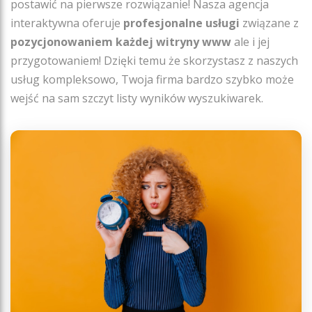
postawić na pierwsze rozwiązanie! Nasza agencja
interaktywna oferuje
profesjonalne usługi
związane z
pozycjonowaniem każdej witryny www
ale i jej
przygotowaniem! Dzięki temu że skorzystasz z naszych
usług kompleksowo, Twoja firma bardzo szybko może
wejść na sam szczyt listy wyników wyszukiwarek.